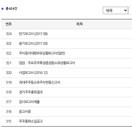
총 424건
번호
제 목
324
반기보고서 (2017.06)
323
분기보고서 (2017.03)
322
주식등의대량보유상황보고서(일반)
321
임원ㆍ주요주주특정증권등소유상황보고서
320
사업보고서 (2016.12)
319
최대주주등소유주식변동신고서
318
정기주주총회결과
317
감사보고서제출
316
참고서류
315
주주총회소집공고