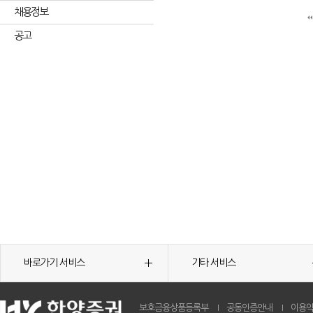
채용정보
공고
바로가기 서비스
기타 서비스
보호금융상품등록부
공동인증안내
이용