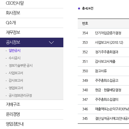
CEO인사말
총 424건
회사정보
CI소개
번호
재무정보
354
단기차입금증가결정
공시정보
353
사업보고서 (2018.12)
일반공시
352
정기주주총회결과
수시공시
351
감사보고서제출
정보기술부문 공시
350
참고서류
사업보고서
감사보고서
349
주주총회소집공고
영업보고서
348
현금ㆍ현물배당결정
공시정보관리규정
347
주주총회소집결의
지배구조
346
매출액또는손익구조30%(
윤리경영
345
결산실적공시예고(안내공시
영업점안내