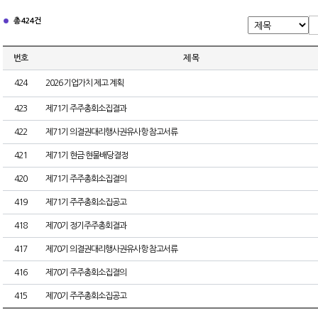
총 424건
번호
제 목
424
2026 기업가치 제고 계획
423
제71기 주주총회소집결과
422
제71기 의결권대리행사권유사항 참고서류
421
제71기 현금·현물배당결정
420
제71기 주주총회소집결의
419
제71기 주주총회소집공고
418
제70기 정기주주총회결과
417
제70기 의결권대리행사권유사항 참고서류
416
제70기 주주총회소집결의
415
제70기 주주총회소집공고