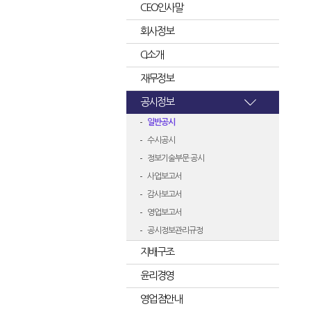
CEO인사말
회사정보
CI소개
재무정보
공시정보
일반공시
수시공시
정보기술부문 공시
사업보고서
감사보고서
영업보고서
공시정보관리규정
지배구조
윤리경영
영업점안내