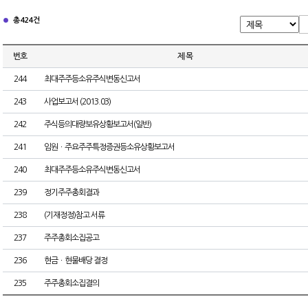
총 424건
번호
제 목
244
최대주주등소유주식변동신고서
243
사업보고서 (2013.03)
242
주식등의대량보유상황보고서(일반)
241
임원ㆍ주요주주특정증권등소유상황보고서
240
최대주주등소유주식변동신고서
239
정기주주총회결과
238
(기재정정)참고 서류
237
주주총회소집공고
236
현금ㆍ현물배당 결정
235
주주총회소집결의