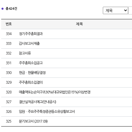
총 424건
번호
제 목
334
정기주주총회결과
333
감사보고서제출
332
참고서류
331
주주총회소집공고
330
현금ㆍ현물배당결정
329
주주총회소집결의
328
매출액또는손익구조30%(대규모법인은15%)이상변경
327
결산실적공시예고(안내공시)
326
임원ㆍ주요주주특정증권등소유상황보고서
325
분기보고서 (2017.09)