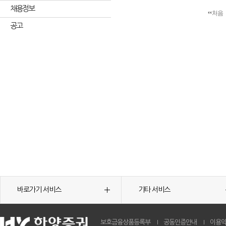
채용정보
처음
공고
바로가기 서비스
기타 서비스
보호금융상품등록부
공동인증안내
이용