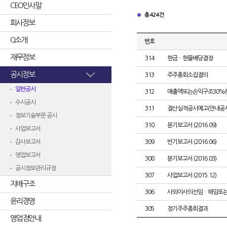
CEO인사말
총 424건
회사정보
CI소개
번호
재무정보
314
현금ㆍ현물배당결정
공시정보
313
주주총회소집결의
일반공시
312
매출액또는손익구조30%(
수시공시
311
결산실적공시예고(안내공시
정보기술부문 공시
310
분기보고서 (2016.09)
사업보고서
감사보고서
309
반기보고서 (2016.06)
영업보고서
308
분기보고서 (2016.03)
공시정보관리규정
307
사업보고서 (2015.12)
지배구조
306
사외이사의선임ㆍ해임또
윤리경영
305
정기주주총회결과
영업점안내