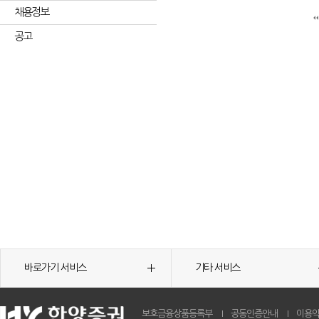
채용정보
공고
바로가기 서비스
기타 서비스
보호금융상품등록부
공동인증안내
이용