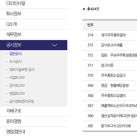
CEO인사말
총 424건
회사정보
CI소개
번호
재무정보
374
정기주주총회결과
공시정보
373
감사보고서제출
일반공시
372
임원ㆍ주요주주특정증권
수시공시
371
참고서류
정보기술부문 공시
370
주주총회소집공고
사업보고서
감사보고서
369
현금ㆍ현물배당결정
영업보고서
368
주주총회소집결의
공시정보관리규정
367
매출액또는손익구조30%(
지배구조
366
결산실적공시예고(안내공시
윤리경영
365
분기보고서 (2019.09)
영업점안내