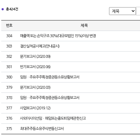
총 424건
번호
제 목
384
매출액 또는 손익구조 30%(대규모법인 15%)이상 변경
383
결산실적공시예고(안내공시)
382
분기보고서 (2020.09)
381
반기보고서 (2020.06)
380
임원ㆍ주요주주특정증권등소유상황보고서
379
분기보고서 (2020.03)
378
임원ㆍ주요주주특정증권등소유상황보고서
377
사업보고서 (2019.12)
376
사외이사의선임ㆍ해임또는중도퇴임에관한신고
375
최대주주등소유주식변동신고서