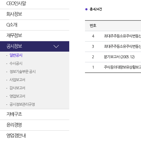
CEO인사말
총 424건
회사정보
CI소개
번호
재무정보
4
최대주주등소유주식변동
공시정보
3
최대주주등소유주식변동
일반공시
2
분기보고서 (2005.12)
수시공시
1
주식등의대량보유상황보고
정보기술부문 공시
사업보고서
감사보고서
영업보고서
공시정보관리규정
지배구조
윤리경영
영업점안내