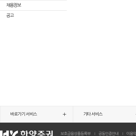
채용정보
공고
바로가기 서비스
기타 서비스
보호금융상품등록부
공동인증안내
이용