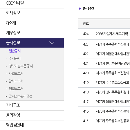
CEO인사말
총 424건
회사정보
CI소개
번호
재무정보
424
2026 기업가치 제고 계획
공시정보
423
제71기 주주총회소집결과
일반공시
422
제71기 의결권대리행사권
수시공시
421
제71기 현금·현물배당결정
정보기술부문 공시
420
제71기 주주총회소집결의
사업보고서
감사보고서
419
제71기 주주총회소집공고
영업보고서
418
제70기 정기주주총회결과
공시정보관리규정
417
제70기 의결권대리행사권
지배구조
416
제70기 주주총회소집결의
윤리경영
415
제70기 주주총회소집공고
영업점안내