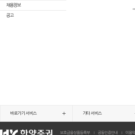
채용정보
공고
바로가기 서비스
기타 서비스
보호금융상품등록부
공동인증안내
이용