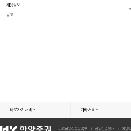
채용정보
공고
바로가기 서비스
기타 서비스
보호금융상품등록부
공동인증안내
이용