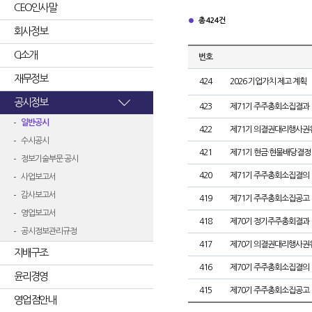
CEO인사말
총 424건
회사정보
CI소개
번호
재무정보
424
2026 기업가치 제고 계획
공시정보
423
제71기 주주총회소집결과
일반공시
422
제71기 의결권대리행사권
수시공시
421
제71기 현금·현물배당결정
정보기술부문 공시
420
제71기 주주총회소집결의
사업보고서
감사보고서
419
제71기 주주총회소집공고
영업보고서
418
제70기 정기주주총회결과
공시정보관리규정
417
제70기 의결권대리행사권
지배구조
416
제70기 주주총회소집결의
윤리경영
415
제70기 주주총회소집공고
영업점안내