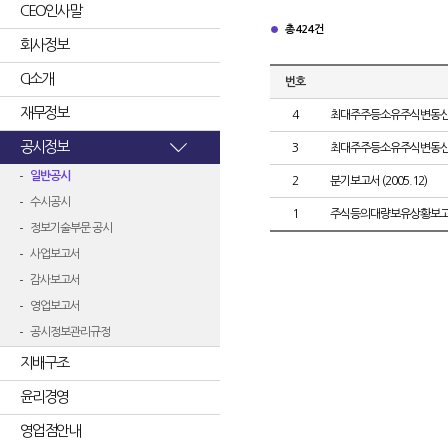
CEO인사말
총 424건
회사정보
CI소개
번호
재무정보
4
최대주주등소유주식변동
공시정보
3
최대주주등소유주식변동
일반공시
2
분기보고서 (2005.12)
수시공시
1
주식등의대량보유상황보고
정보기술부문 공시
사업보고서
감사보고서
영업보고서
공시정보관리규정
지배구조
윤리경영
영업점안내