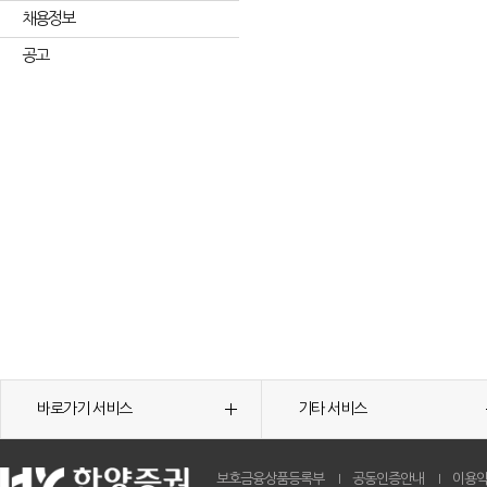
채용정보
공고
바로가기 서비스
기타 서비스
보호금융상품등록부
공동인증안내
이용