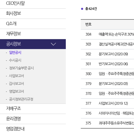
CEO인사말
총 424건
회사정보
CI소개
번호
재무정보
384
매출액 또는 손익구조 30%
공시정보
383
결산실적공시예고(안내공시
일반공시
382
분기보고서 (2020.09)
수시공시
381
반기보고서 (2020.06)
정보기술부문 공시
380
임원ㆍ주요주주특정증권
사업보고서
감사보고서
379
분기보고서 (2020.03)
영업보고서
378
임원ㆍ주요주주특정증권
공시정보관리규정
377
사업보고서 (2019.12)
지배구조
376
사외이사의선임ㆍ해임또
윤리경영
375
최대주주등소유주식변동
영업점안내