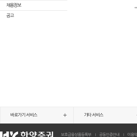
채용정보
공고
바로가기 서비스
기타 서비스
보호금융상품등록부
공동인증안내
이용