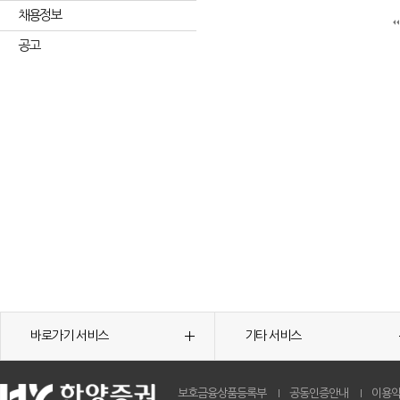
채용정보
공고
바로가기 서비스
기타 서비스
보호금융상품등록부
공동인증안내
이용