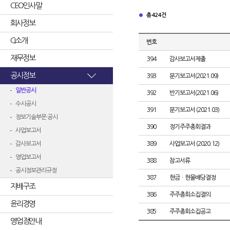
CEO인사말
총 424건
회사정보
CI소개
번호
재무정보
394
감사보고서제출
공시정보
393
분기보고서(2021.09)
일반공시
392
반기보고서(2021.06)
수시공시
391
분기보고서 (2021.03)
정보기술부문 공시
390
정기주주총회결과
사업보고서
감사보고서
389
사업보고서 (2020.12)
영업보고서
388
참고서류
공시정보관리규정
387
현금ㆍ현물배당결정
지배구조
386
주주총회소집결의
윤리경영
385
주주총회소집공고
영업점안내