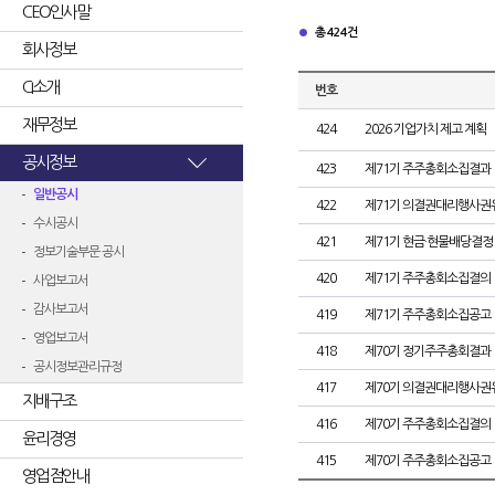
CEO인사말
총 424건
회사정보
CI소개
번호
재무정보
424
2026 기업가치 제고 계획
공시정보
423
제71기 주주총회소집결과
일반공시
422
제71기 의결권대리행사권
수시공시
421
제71기 현금·현물배당결정
정보기술부문 공시
420
제71기 주주총회소집결의
사업보고서
감사보고서
419
제71기 주주총회소집공고
영업보고서
418
제70기 정기주주총회결과
공시정보관리규정
417
제70기 의결권대리행사권
지배구조
416
제70기 주주총회소집결의
윤리경영
415
제70기 주주총회소집공고
영업점안내