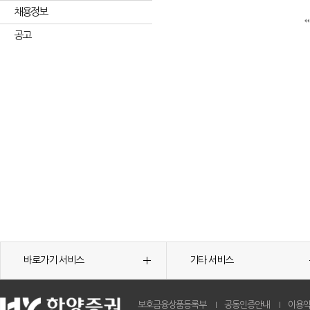
채용정보
공고
바로가기 서비스
기타 서비스
보호금융상품등록부
공동인증안내
이용