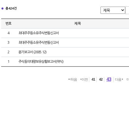
총 424건
번호
제 목
4
최대주주등소유주식변동신고서
3
최대주주등소유주식변동신고서
2
분기보고서 (2005.12)
1
주식등의대량보유상황보고서(약식)
43
처음
이전
41
42
다음