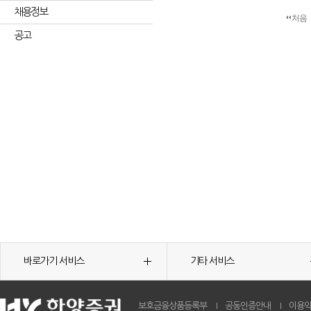
채용정보
처음
공고
바로가기 서비스
기타 서비스
보호금융상품등록부
공동인증안내
이용