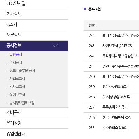
CEO인사말
총 424건
회사정보
CI소개
번호
재무정보
244
최대주주등소유주식변동
공시정보
243
사업보고서 (2013.03)
일반공시
242
주식등의대량보유상황보고
수시공시
241
임원ㆍ주요주주특정증권
정보기술부문 공시
240
최대주주등소유주식변동
사업보고서
감사보고서
239
정기주주총회결과
영업보고서
238
(기재정정)참고 서류
공시정보관리규정
237
주주총회소집공고
지배구조
236
현금ㆍ현물배당 결정
윤리경영
235
주주총회소집결의
영업점안내