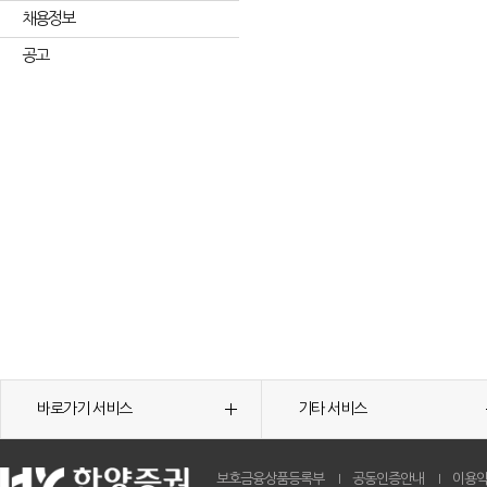
채용정보
공고
바로가기 서비스
기타 서비스
보호금융상품등록부
공동인증안내
이용