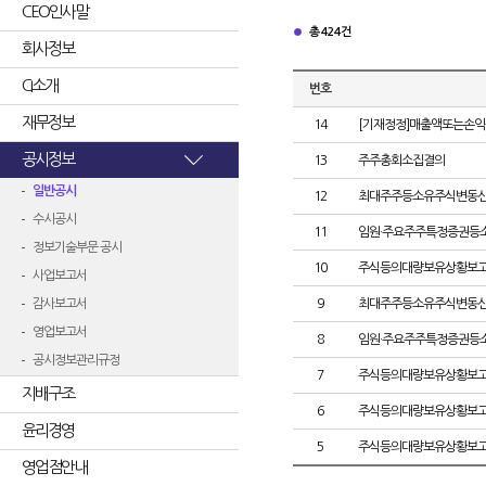
CEO인사말
총 424건
회사정보
CI소개
번호
재무정보
14
[기재정정]매출액또는손익
공시정보
13
주주총회소집결의
일반공시
12
최대주주등소유주식변동
수시공시
11
임원·주요주주특정증권등
정보기술부문 공시
10
주식등의대량보유상황보고
사업보고서
감사보고서
9
최대주주등소유주식변동
영업보고서
8
임원·주요주주특정증권등
공시정보관리규정
7
주식등의대량보유상황보고
지배구조
6
주식등의대량보유상황보고
윤리경영
5
주식등의대량보유상황보고
영업점안내