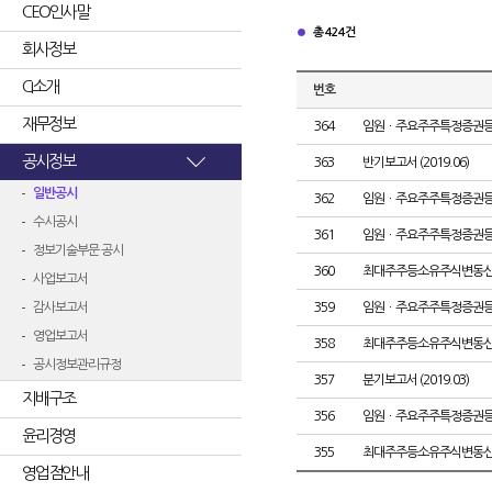
CEO인사말
총 424건
회사정보
CI소개
번호
재무정보
364
임원ㆍ주요주주특정증권
공시정보
363
반기보고서 (2019.06)
일반공시
362
임원ㆍ주요주주특정증권
수시공시
361
임원ㆍ주요주주특정증권
정보기술부문 공시
360
최대주주등소유주식변동
사업보고서
감사보고서
359
임원ㆍ주요주주특정증권
영업보고서
358
최대주주등소유주식변동
공시정보관리규정
357
분기보고서 (2019.03)
지배구조
356
임원ㆍ주요주주특정증권
윤리경영
355
최대주주등소유주식변동
영업점안내