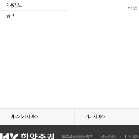
채용정보
처음
공고
바로가기 서비스
기타 서비스
보호금융상품등록부
공동인증안내
이용