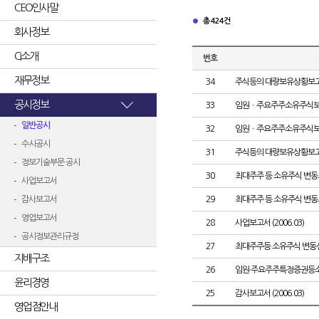
CEO인사말
총 424건
회사정보
CI소개
번호
재무정보
34
주식등의 대량보유상황보
공시정보
33
임원ㆍ주요주주소유주식
일반공시
32
임원ㆍ주요주주소유주식
수시공시
31
주식등의 대량보유상황보
정보기술부문 공시
30
최대주주 등 소유주식 변
사업보고서
감사보고서
29
최대주주 등 소유주식 변
영업보고서
28
사업보고서 (2006.03)
공시정보관리규정
27
최대주주등 소유주식 변동
지배구조
26
임원·주요주주특정증권등
윤리경영
25
감사보고서 (2006.03)
영업점안내