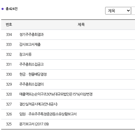
총 424건
번호
제 목
334
정기주주총회결과
333
감사보고서제출
332
참고서류
331
주주총회소집공고
330
현금ㆍ현물배당결정
329
주주총회소집결의
328
매출액또는손익구조30%(대규모법인은15%)이상변경
327
결산실적공시예고(안내공시)
326
임원ㆍ주요주주특정증권등소유상황보고서
325
분기보고서 (2017.09)