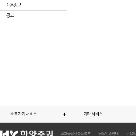
채용정보
공고
바로가기 서비스
기타 서비스
보호금융상품등록부
공동인증안내
이용