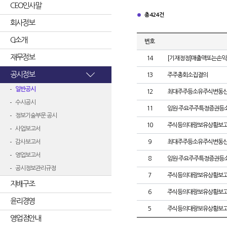
CEO인사말
총 424건
회사정보
CI소개
번호
재무정보
14
[기재정정]매출액또는손익
공시정보
13
주주총회소집결의
일반공시
12
최대주주등소유주식변동
수시공시
11
임원·주요주주특정증권등
정보기술부문 공시
10
주식등의대량보유상황보고
사업보고서
감사보고서
9
최대주주등소유주식변동
영업보고서
8
임원·주요주주특정증권등
공시정보관리규정
7
주식등의대량보유상황보고
지배구조
6
주식등의대량보유상황보고
윤리경영
5
주식등의대량보유상황보고
영업점안내