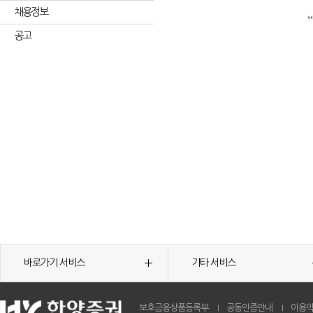
채용정보
공고
바로가기 서비스
기타 서비스
보호금융상품등록부
공동인증안내
이용