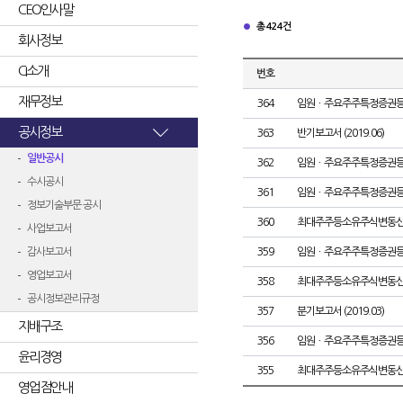
CEO인사말
총 424건
회사정보
CI소개
번호
재무정보
364
임원ㆍ주요주주특정증권
공시정보
363
반기보고서 (2019.06)
일반공시
362
임원ㆍ주요주주특정증권
수시공시
361
임원ㆍ주요주주특정증권
정보기술부문 공시
360
최대주주등소유주식변동
사업보고서
감사보고서
359
임원ㆍ주요주주특정증권
영업보고서
358
최대주주등소유주식변동
공시정보관리규정
357
분기보고서 (2019.03)
지배구조
356
임원ㆍ주요주주특정증권
윤리경영
355
최대주주등소유주식변동
영업점안내