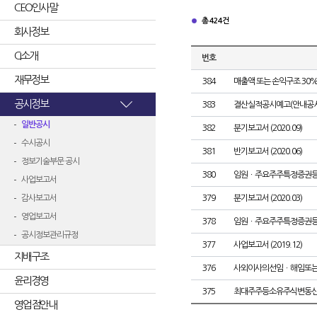
CEO인사말
총 424건
회사정보
CI소개
번호
재무정보
384
매출액 또는 손익구조 30%
공시정보
383
결산실적공시예고(안내공시
일반공시
382
분기보고서 (2020.09)
수시공시
381
반기보고서 (2020.06)
정보기술부문 공시
380
임원ㆍ주요주주특정증권
사업보고서
감사보고서
379
분기보고서 (2020.03)
영업보고서
378
임원ㆍ주요주주특정증권
공시정보관리규정
377
사업보고서 (2019.12)
지배구조
376
사외이사의선임ㆍ해임또
윤리경영
375
최대주주등소유주식변동
영업점안내