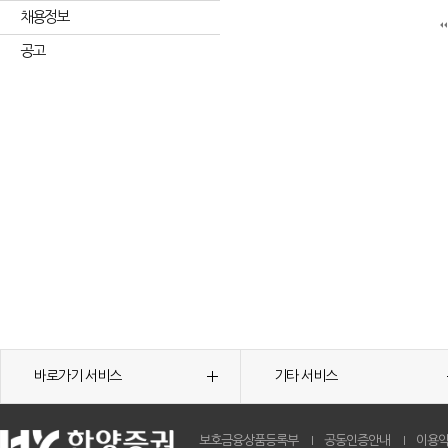
채용정보
공고
바로가기 서비스
기타 서비스
보호금융상품등록부
공동인증안내
이용