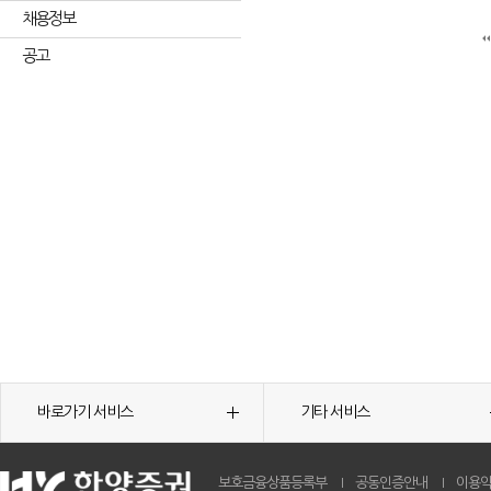
채용정보
공고
바로가기 서비스
기타 서비스
보호금융상품등록부
공동인증안내
이용