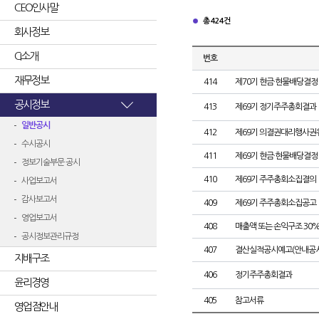
CEO인사말
총 424건
회사정보
CI소개
번호
재무정보
414
제70기 현금·현물배당결정
공시정보
413
제69기 정기주주총회결과
일반공시
412
제69기 의결권대리행사권
수시공시
411
제69기 현금·현물배당결정
정보기술부문 공시
410
제69기 주주총회소집결의
사업보고서
감사보고서
409
제69기 주주총회소집공고
영업보고서
408
매출액 또는 손익구조 30%
공시정보관리규정
407
결산실적공시예고(안내공시
지배구조
406
정기주주총회결과
윤리경영
405
참고서류
영업점안내