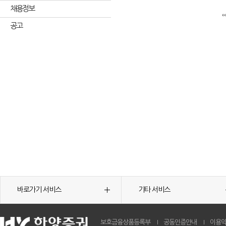
채용정보
공고
바로가기 서비스
기타 서비스
보호금융상품등록부
공동인증안내
이용