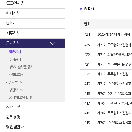
CEO인사말
총 424건
회사정보
CI소개
번호
재무정보
424
2026 기업가치 제고 계획
공시정보
423
제71기 주주총회소집결과
일반공시
422
제71기 의결권대리행사권
수시공시
421
제71기 현금·현물배당결정
정보기술부문 공시
420
제71기 주주총회소집결의
사업보고서
감사보고서
419
제71기 주주총회소집공고
영업보고서
418
제70기 정기주주총회결과
공시정보관리규정
417
제70기 의결권대리행사권
지배구조
416
제70기 주주총회소집결의
윤리경영
415
제70기 주주총회소집공고
영업점안내