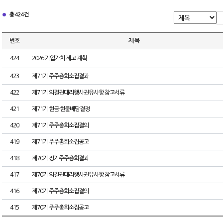
총 424건
번호
제 목
424
2026 기업가치 제고 계획
423
제71기 주주총회소집결과
422
제71기 의결권대리행사권유사항 참고서류
421
제71기 현금·현물배당결정
420
제71기 주주총회소집결의
419
제71기 주주총회소집공고
418
제70기 정기주주총회결과
417
제70기 의결권대리행사권유사항 참고서류
416
제70기 주주총회소집결의
415
제70기 주주총회소집공고