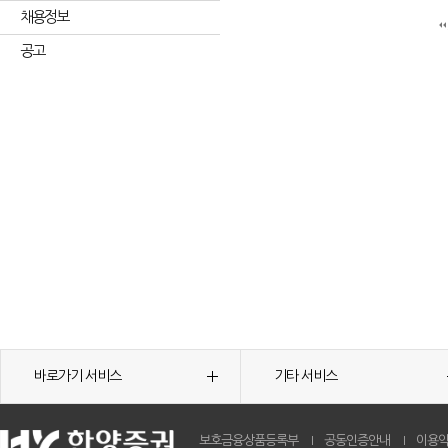
채용정보
공고
바로가기 서비스
기타 서비스
보호금융상품등록부
공동인증안내
이용