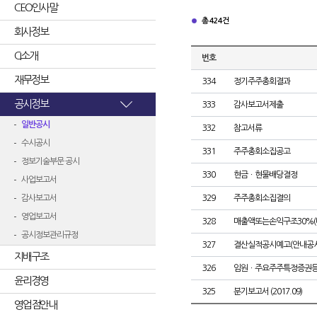
CEO인사말
총 424건
회사정보
CI소개
번호
재무정보
334
정기주주총회결과
공시정보
333
감사보고서제출
일반공시
332
참고서류
수시공시
331
주주총회소집공고
정보기술부문 공시
330
현금ㆍ현물배당결정
사업보고서
감사보고서
329
주주총회소집결의
영업보고서
328
매출액또는손익구조30%(
공시정보관리규정
327
결산실적공시예고(안내공시
지배구조
326
임원ㆍ주요주주특정증권
윤리경영
325
분기보고서 (2017.09)
영업점안내