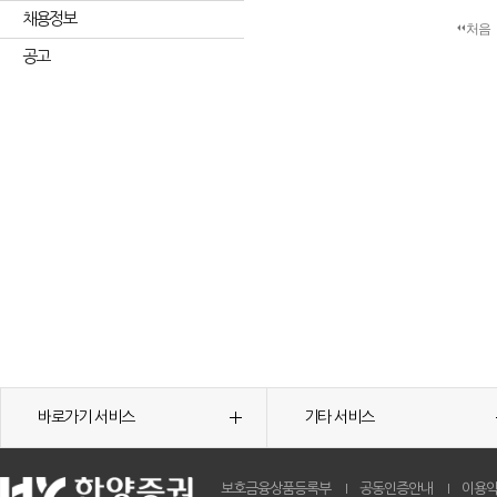
채용정보
처음
공고
바로가기 서비스
기타 서비스
보호금융상품등록부
공동인증안내
이용