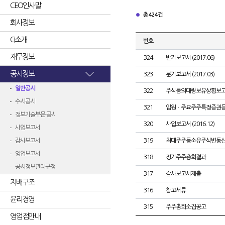
CEO인사말
총 424건
회사정보
CI소개
번호
재무정보
324
반기보고서 (2017.06)
공시정보
323
분기보고서 (2017.03)
일반공시
322
주식등의대량보유상황보고
수시공시
321
임원ㆍ주요주주특정증권
정보기술부문 공시
320
사업보고서 (2016.12)
사업보고서
감사보고서
319
최대주주등소유주식변동
영업보고서
318
정기주주총회결과
공시정보관리규정
317
감사보고서제출
지배구조
316
참고서류
윤리경영
315
주주총회소집공고
영업점안내