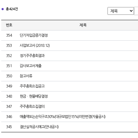
총 424건
번호
제 목
354
단기차입금증가결정
353
사업보고서 (2018.12)
352
정기주주총회결과
351
감사보고서제출
350
참고서류
349
주주총회소집공고
348
현금ㆍ현물배당결정
347
주주총회소집결의
346
매출액또는손익구조30%(대규모법인15%)미만변경(자율공시)
345
결산실적공시예고(안내공시)