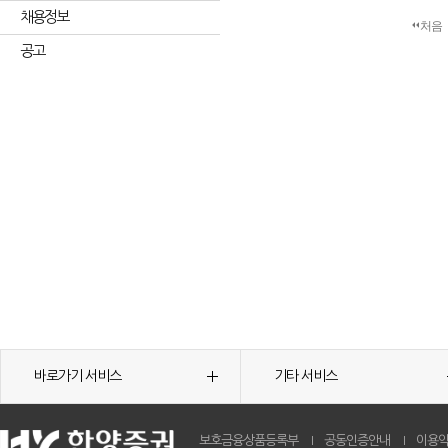
채용정보
처음
공고
바로가기 서비스
기타 서비스
보호금융상품등록부
공동인증안내
이용