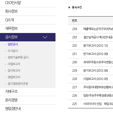
CEO인사말
총 424건
회사정보
CI소개
번호
재무정보
234
매출액또는손익구조30%(
공시정보
233
결산실적공시 예고(안내공
일반공시
232
분기보고서 (2012.12)
수시공시
231
반기보고서 (2012.09)
정보기술부문 공시
230
최대주주등소유주식변동
사업보고서
감사보고서
229
분기보고서 (2012.06)
영업보고서
228
사업보고서 (2012.03)
공시정보관리규정
227
주식등의대량보유상황보고
지배구조
226
임원·주요주주특정증권등
윤리경영
225
사외이사의 선임ㆍ해임 또
영업점안내