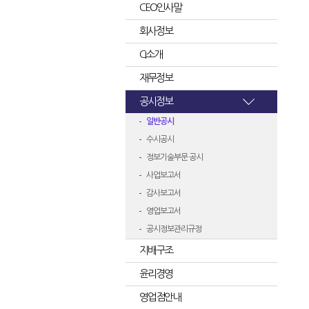
CEO인사말
회사정보
CI소개
재무정보
공시정보
일반공시
수시공시
정보기술부문 공시
사업보고서
감사보고서
영업보고서
공시정보관리규정
지배구조
윤리경영
영업점안내