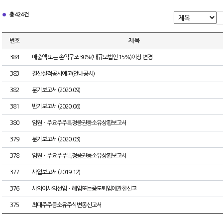
총 424건
번호
제 목
384
매출액 또는 손익구조 30%(대규모법인 15%)이상 변경
383
결산실적공시예고(안내공시)
382
분기보고서 (2020.09)
381
반기보고서 (2020.06)
380
임원ㆍ주요주주특정증권등소유상황보고서
379
분기보고서 (2020.03)
378
임원ㆍ주요주주특정증권등소유상황보고서
377
사업보고서 (2019.12)
376
사외이사의선임ㆍ해임또는중도퇴임에관한신고
375
최대주주등소유주식변동신고서