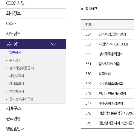
CEO인사말
총 424건
회사정보
CI소개
번호
재무정보
354
단기차입금증가결정
공시정보
353
사업보고서 (2018.12)
일반공시
352
정기주주총회결과
수시공시
351
감사보고서제출
정보기술부문 공시
350
참고서류
사업보고서
감사보고서
349
주주총회소집공고
영업보고서
348
현금ㆍ현물배당결정
공시정보관리규정
347
주주총회소집결의
지배구조
346
매출액또는손익구조30%(
윤리경영
345
결산실적공시예고(안내공시
영업점안내