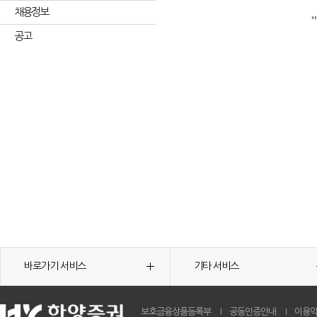
채용정보
공고
바로가기 서비스
기타 서비스
보호금융상품등록부
공동인증안내
이용