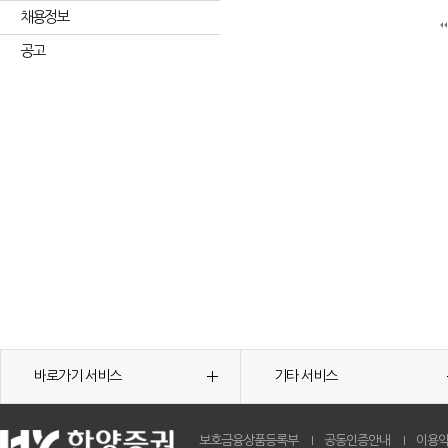
채용정보
공고
바로가기 서비스
기타 서비스
보호금융상품등록부
공동인증안내
이용