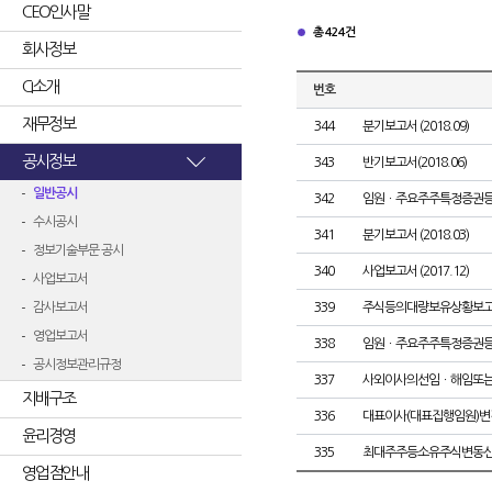
CEO인사말
총 424건
회사정보
CI소개
번호
재무정보
344
분기보고서 (2018.09)
공시정보
343
반기보고서(2018.06)
일반공시
342
임원ㆍ주요주주특정증권
수시공시
341
분기보고서 (2018.03)
정보기술부문 공시
340
사업보고서 (2017.12)
사업보고서
감사보고서
339
주식등의대량보유상황보고
영업보고서
338
임원ㆍ주요주주특정증권
공시정보관리규정
337
사외이사의선임ㆍ해임또
지배구조
336
대표이사(대표집행임원)변
윤리경영
335
최대주주등소유주식변동
영업점안내