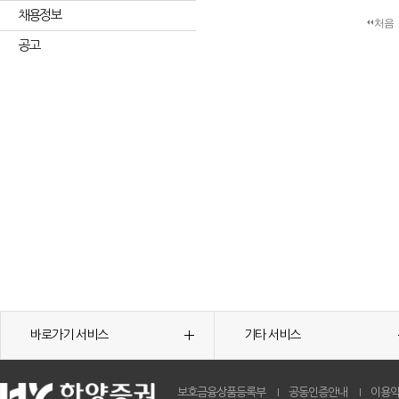
채용정보
처음
공고
바로가기 서비스
기타 서비스
보호금융상품등록부
공동인증안내
이용