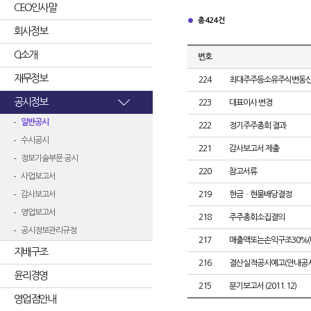
CEO인사말
총 424건
회사정보
CI소개
번호
재무정보
224
최대주주등소유주식변동
공시정보
223
대표이사 변경
일반공시
222
정기주주총회 결과
수시공시
221
감사보고서 제출
정보기술부문 공시
220
참고서류
사업보고서
감사보고서
219
현금ㆍ현물배당결정
영업보고서
218
주주총회소집결의
공시정보관리규정
217
매출액또는손익구조30%(
지배구조
216
결산실적공시예고(안내공시
윤리경영
215
분기보고서 (2011.12)
영업점안내