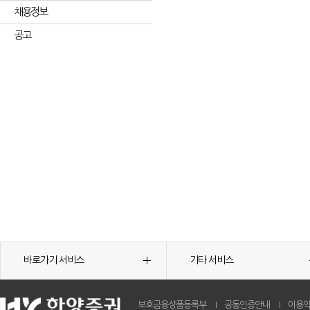
채용정보
공고
바로가기 서비스
기타 서비스
보호금융상품등록부
공동인증안내
이용