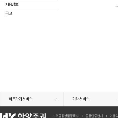
채용정보
공고
바로가기 서비스
기타 서비스
보호금융상품등록부
공동인증안내
이용