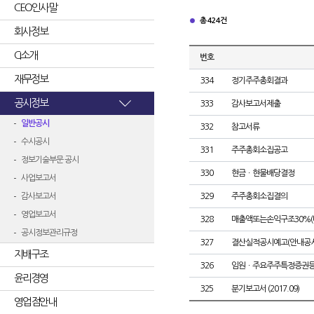
CEO인사말
총 424건
회사정보
CI소개
번호
재무정보
334
정기주주총회결과
공시정보
333
감사보고서제출
일반공시
332
참고서류
수시공시
331
주주총회소집공고
정보기술부문 공시
330
현금ㆍ현물배당결정
사업보고서
감사보고서
329
주주총회소집결의
영업보고서
328
매출액또는손익구조30%(
공시정보관리규정
327
결산실적공시예고(안내공시
지배구조
326
임원ㆍ주요주주특정증권
윤리경영
325
분기보고서 (2017.09)
영업점안내