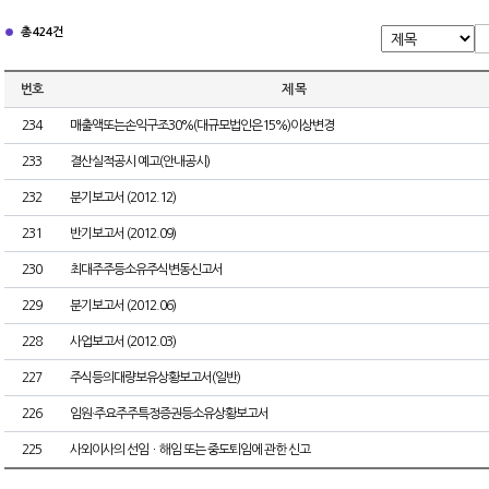
총 424건
번호
제 목
234
매출액또는손익구조30%(대규모법인은15%)이상변경
233
결산실적공시 예고(안내공시)
232
분기보고서 (2012.12)
231
반기보고서 (2012.09)
230
최대주주등소유주식변동신고서
229
분기보고서 (2012.06)
228
사업보고서 (2012.03)
227
주식등의대량보유상황보고서(일반)
226
임원·주요주주특정증권등소유상황보고서
225
사외이사의 선임ㆍ해임 또는 중도퇴임에 관한 신고