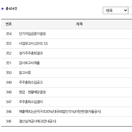
총 424건
번호
제 목
354
단기차입금증가결정
353
사업보고서 (2018.12)
352
정기주주총회결과
351
감사보고서제출
350
참고서류
349
주주총회소집공고
348
현금ㆍ현물배당결정
347
주주총회소집결의
346
매출액또는손익구조30%(대규모법인15%)미만변경(자율공시)
345
결산실적공시예고(안내공시)