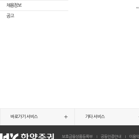
채용정보
공고
바로가기 서비스
기타 서비스
보호금융상품등록부
공동인증안내
이용