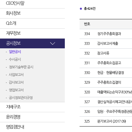
CEO인사말
총 424건
회사정보
CI소개
번호
재무정보
334
정기주주총회결과
공시정보
333
감사보고서제출
일반공시
332
참고서류
수시공시
331
주주총회소집공고
정보기술부문 공시
330
현금ㆍ현물배당결정
사업보고서
감사보고서
329
주주총회소집결의
영업보고서
328
매출액또는손익구조30%(
공시정보관리규정
327
결산실적공시예고(안내공시
지배구조
326
임원ㆍ주요주주특정증권
윤리경영
325
분기보고서 (2017.09)
영업점안내