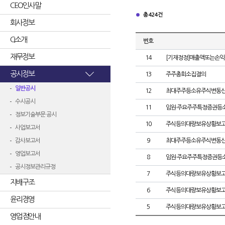
CEO인사말
총 424건
회사정보
CI소개
번호
재무정보
14
[기재정정]매출액또는손익
공시정보
13
주주총회소집결의
일반공시
12
최대주주등소유주식변동
수시공시
11
임원·주요주주특정증권등
정보기술부문 공시
10
주식등의대량보유상황보고
사업보고서
감사보고서
9
최대주주등소유주식변동
영업보고서
8
임원·주요주주특정증권등
공시정보관리규정
7
주식등의대량보유상황보고
지배구조
6
주식등의대량보유상황보고
윤리경영
5
주식등의대량보유상황보고
영업점안내