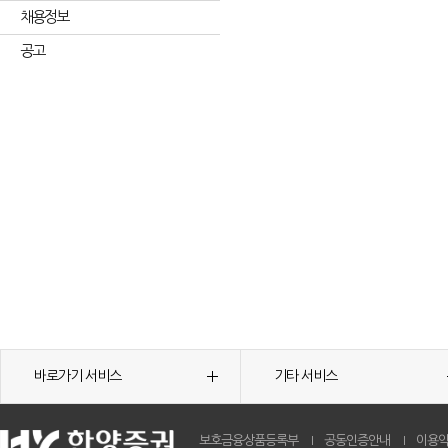
채용정보
공고
바로가기 서비스
기타 서비스
보호금융상품등록부
공동인증안내
이용