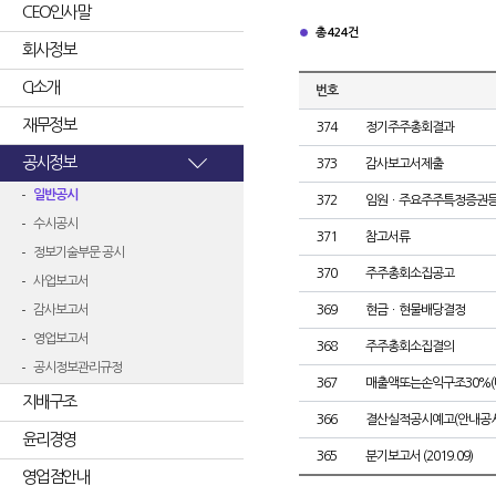
CEO인사말
총 424건
회사정보
CI소개
번호
재무정보
374
정기주주총회결과
공시정보
373
감사보고서제출
일반공시
372
임원ㆍ주요주주특정증권
수시공시
371
참고서류
정보기술부문 공시
370
주주총회소집공고
사업보고서
감사보고서
369
현금ㆍ현물배당결정
영업보고서
368
주주총회소집결의
공시정보관리규정
367
매출액또는손익구조30%(
지배구조
366
결산실적공시예고(안내공시
윤리경영
365
분기보고서 (2019.09)
영업점안내