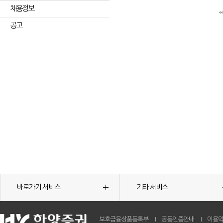
채용정보
공고
바로가기 서비스
기타 서비스
보호금융상품등록부
공동인증안내
이용