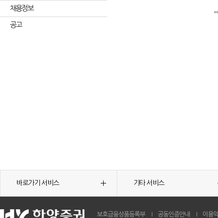
채용정보
공고
바로가기 서비스
기타 서비스
보호금융상품등록부
공동인증안내
이용