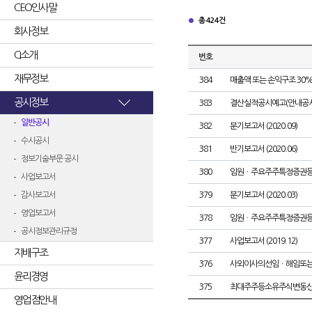
CEO인사말
총 424건
회사정보
CI소개
번호
재무정보
384
매출액 또는 손익구조 30%
공시정보
383
결산실적공시예고(안내공시
일반공시
382
분기보고서 (2020.09)
수시공시
381
반기보고서 (2020.06)
정보기술부문 공시
380
임원ㆍ주요주주특정증권
사업보고서
감사보고서
379
분기보고서 (2020.03)
영업보고서
378
임원ㆍ주요주주특정증권
공시정보관리규정
377
사업보고서 (2019.12)
지배구조
376
사외이사의선임ㆍ해임또
윤리경영
375
최대주주등소유주식변동
영업점안내