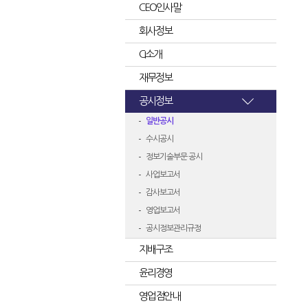
CEO인사말
회사정보
CI소개
재무정보
공시정보
일반공시
수시공시
정보기술부문 공시
사업보고서
감사보고서
영업보고서
공시정보관리규정
지배구조
윤리경영
영업점안내