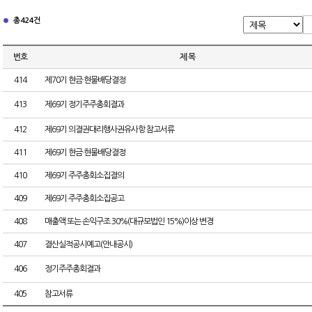
총 424건
번호
제 목
414
제70기 현금·현물배당결정
413
제69기 정기주주총회결과
412
제69기 의결권대리행사권유사항 참고서류
411
제69기 현금·현물배당결정
410
제69기 주주총회소집결의
409
제69기 주주총회소집공고
408
매출액 또는 손익구조 30%(대규모법인 15%)이상 변경
407
결산실적공시예고(안내공시)
406
정기주주총회결과
405
참고서류