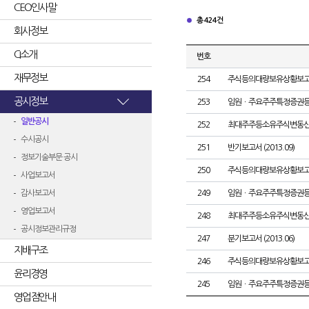
CEO인사말
총 424건
회사정보
CI소개
번호
재무정보
254
주식등의대량보유상황보고
공시정보
253
임원ㆍ주요주주특정증권
일반공시
252
최대주주등소유주식변동
수시공시
251
반기보고서 (2013.09)
정보기술부문 공시
250
주식등의대량보유상황보고
사업보고서
감사보고서
249
임원ㆍ주요주주특정증권
영업보고서
248
최대주주등소유주식변동
공시정보관리규정
247
분기보고서 (2013.06)
지배구조
246
주식등의대량보유상황보고
윤리경영
245
임원ㆍ주요주주특정증권
영업점안내