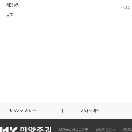
채용정보
처음
공고
바로가기 서비스
기타 서비스
보호금융상품등록부
공동인증안내
이용