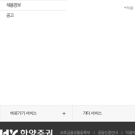
채용정보
처음
공고
바로가기 서비스
기타 서비스
보호금융상품등록부
공동인증안내
이용