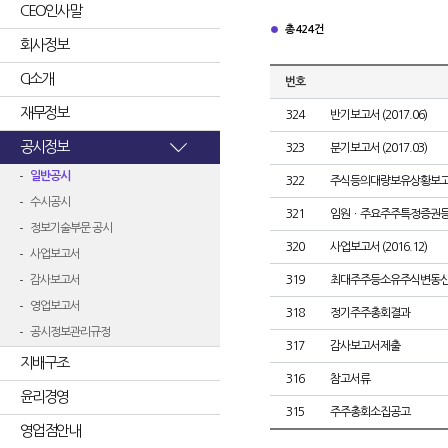
CEO인사말
총 424건
회사정보
CI소개
번호
재무정보
324
반기보고서 (2017.06)
공시정보
323
분기보고서 (2017.03)
일반공시
322
주식등의대량보유상황보고
수시공시
321
임원ㆍ주요주주특정증권
정보기술부문 공시
320
사업보고서 (2016.12)
사업보고서
감사보고서
319
최대주주등소유주식변동
영업보고서
318
정기주주총회결과
공시정보관리규정
317
감사보고서제출
지배구조
316
참고서류
윤리경영
315
주주총회소집공고
영업점안내