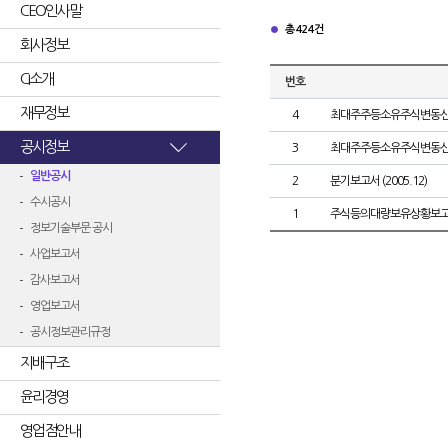
CEO인사말
총 424건
회사정보
CI소개
번호
재무정보
4
최대주주등소유주식변동
공시정보
3
최대주주등소유주식변동
일반공시
2
분기보고서 (2005.12)
수시공시
1
주식등의대량보유상황보고
정보기술부문 공시
사업보고서
감사보고서
영업보고서
공시정보관리규정
지배구조
윤리경영
영업점안내