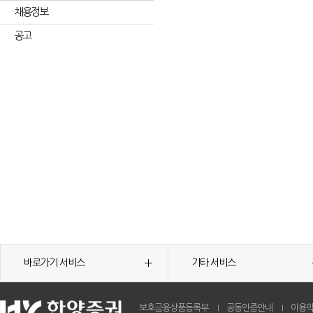
채용정보
공고
바로가기 서비스
기타 서비스
보호금융상품등록부
공동인증안내
이용