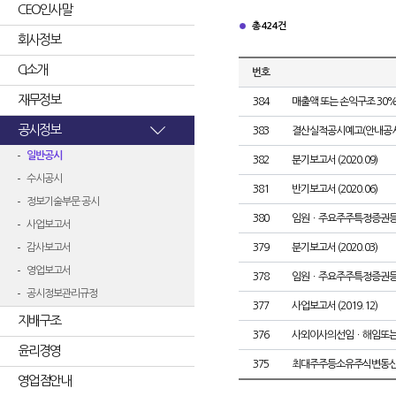
CEO인사말
총 424건
회사정보
CI소개
번호
재무정보
384
매출액 또는 손익구조 30%
공시정보
383
결산실적공시예고(안내공시
일반공시
382
분기보고서 (2020.09)
수시공시
381
반기보고서 (2020.06)
정보기술부문 공시
380
임원ㆍ주요주주특정증권
사업보고서
감사보고서
379
분기보고서 (2020.03)
영업보고서
378
임원ㆍ주요주주특정증권
공시정보관리규정
377
사업보고서 (2019.12)
지배구조
376
사외이사의선임ㆍ해임또
윤리경영
375
최대주주등소유주식변동
영업점안내