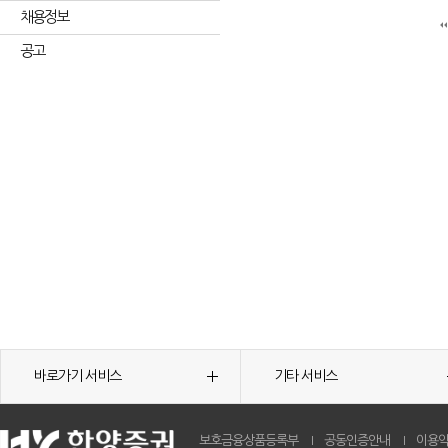
채용정보
공고
바로가기 서비스
기타 서비스
보호금융상품등록부
공동인증안내
이용