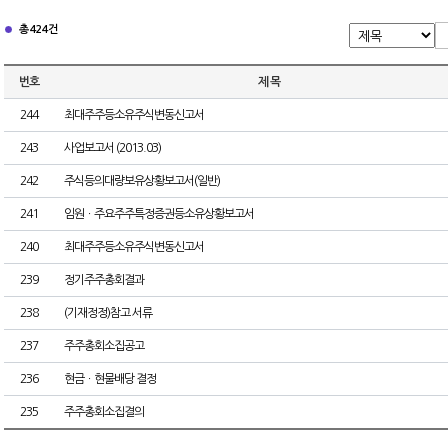
총 424건
번호
제 목
244
최대주주등소유주식변동신고서
243
사업보고서 (2013.03)
242
주식등의대량보유상황보고서(일반)
241
임원ㆍ주요주주특정증권등소유상황보고서
240
최대주주등소유주식변동신고서
239
정기주주총회결과
238
(기재정정)참고 서류
237
주주총회소집공고
236
현금ㆍ현물배당 결정
235
주주총회소집결의