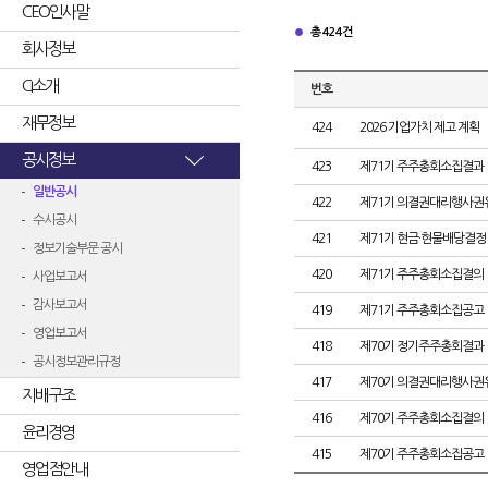
CEO인사말
총 424건
회사정보
CI소개
번호
재무정보
424
2026 기업가치 제고 계획
공시정보
423
제71기 주주총회소집결과
일반공시
422
제71기 의결권대리행사권
수시공시
421
제71기 현금·현물배당결정
정보기술부문 공시
420
제71기 주주총회소집결의
사업보고서
감사보고서
419
제71기 주주총회소집공고
영업보고서
418
제70기 정기주주총회결과
공시정보관리규정
417
제70기 의결권대리행사권
지배구조
416
제70기 주주총회소집결의
윤리경영
415
제70기 주주총회소집공고
영업점안내