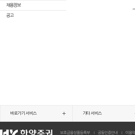
채용정보
공고
바로가기 서비스
기타 서비스
보호금융상품등록부
공동인증안내
이용